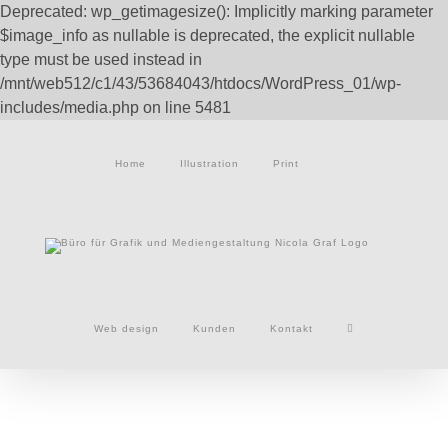
Deprecated: wp_getimagesize(): Implicitly marking parameter
$image_info as nullable is deprecated, the explicit nullable
type must be used instead in
/mnt/web512/c1/43/53684043/htdocs/WordPress_01/wp-
Zum
includes/media.php on line 5481
Inhalt
springen
Home
Illustration
Print
Web design
Kunden
Kontakt